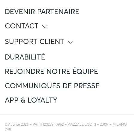
DEVENIR PARTENAIRE
CONTACT
info@atlante.energy
SUPPORT CLIENT
Numéro Vert
DURABILITÉ
(+33) 805 080 002
Foreign Mobile calling from France
(+33) 183750725
REJOINDRE NOTRE ÉQUIPE
Service client
support.france@atlante.energy
COMMUNIQUÉS DE PRESSE
APP & LOYALTY
© Atlante 2026 – VAT IT12023950962 – PIAZZALE LODI 3 – 20137 – MILANO
(MI)