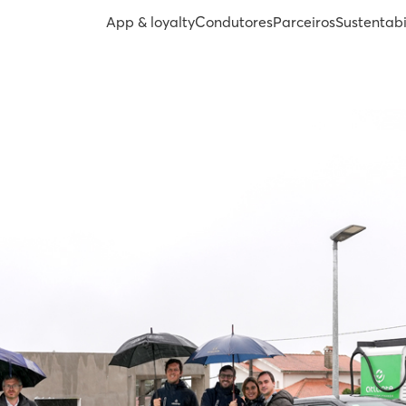
App & loyalty
Condutores
Parceiros
Sustentab