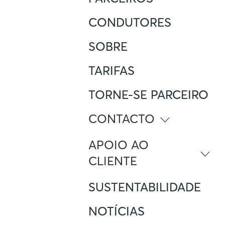
CONDUTORES
SOBRE
TARIFAS
TORNE-SE PARCEIRO
CONTACTO
info@atlante.energy
APOIO AO
CLIENTE
Número Verde
SUSTENTABILIDADE
(+351) 800 296 929
Número estrangeiro a ligar de
Portugal
NOTÍCIAS
+351 234 246 050