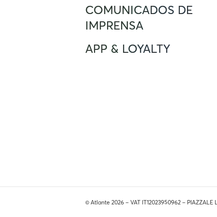
Apoio ao cliente
COMUNICADOS DE
support.portugal@atlante.energy
IMPRENSA
Livro de Reclamações (Apenas
Portugal)
APP & LOYALTY
© Atlante 2026 – VAT IT12023950962 – PIAZZALE 