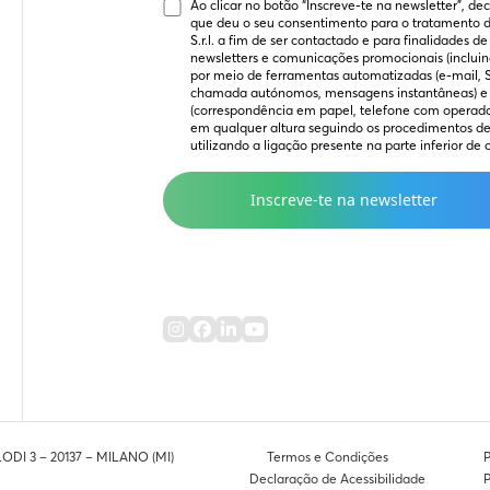
Ao clicar no botão “Inscreve-te na newsletter”, dec
que deu o seu consentimento para o tratamento do
S.r.l. a fim de ser contactado e para finalidades d
newsletters e comunicações promocionais (incluin
por meio de ferramentas automatizadas (e-mail, S
chamada autónomos, mensagens instantâneas) e f
(correspondência em papel, telefone com operado
em qualquer altura seguindo os procedimentos des
utilizando a ligação presente na parte inferior de
LODI 3 – 20137 – MILANO (MI)
Termos e Condições
P
Declaração de Acessibilidade
P