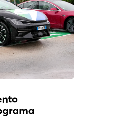
ento
rograma