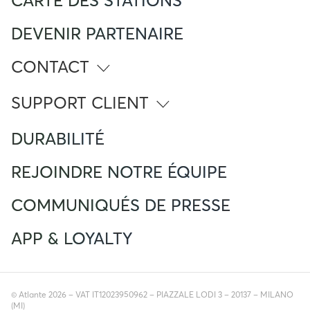
CARTE DES STATIONS
DEVENIR PARTENAIRE
CONTACT
info@atlante.energy
SUPPORT CLIENT
Numéro Vert
DURABILITÉ
(+33) 805 080 002
Foreign Mobile calling from France
(+33) 183750725
REJOINDRE NOTRE ÉQUIPE
Service client
support.france@atlante.energy
COMMUNIQUÉS DE PRESSE
APP & LOYALTY
© Atlante 2026 – VAT IT12023950962 – PIAZZALE LODI 3 – 20137 – MILANO
(MI)