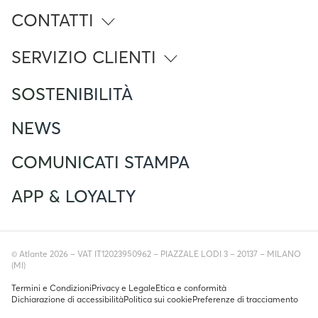
CONTATTI
info@atlante.energy
SERVIZIO CLIENTI
Numero Verde
SOSTENIBILITÀ
800 961 624
Foreign Mobile calling from Italy
+390282952111
NEWS
Servizio clienti
support@atlante.energy
COMUNICATI STAMPA
APP & LOYALTY
© Atlante 2026 – VAT IT12023950962 – PIAZZALE LODI 3 – 20137 – MILANO
(MI)
Termini e Condizioni
Privacy e Legale
Etica e conformità
Dichiarazione di accessibilità
Politica sui cookie
Preferenze di tracciamento