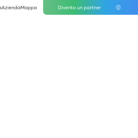
IT
à
Azienda
Mappa
Diventa un partner
DE