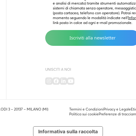
e analisi di mercato) tramite strumenti automatizza
sistemi di chiamata senza operatore, messaggistica
(posta cartacea, telefono con operatore). Potrai rev
momento seguendo le modalità indicate nell’
Info
link posto in calce ad ogni e-mail promozionale.
UNISCITI A NOI
LODI 3 – 20137 – MILANO (MI)
Termini e Condizioni
Privacy e Legale
Eti
Politica sui cookie
Preferenze di traccia
Informativa sulla raccolta