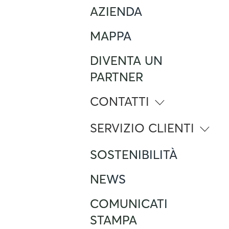
AZIENDA
MAPPA
DIVENTA UN
PARTNER
CONTATTI
info@atlante.energy
SERVIZIO CLIENTI
Numero Verde
SOSTENIBILITÀ
800 961 624
Foreign Mobile calling from Italy
+390282952111
NEWS
Servizio clienti
support@atlante.energy
COMUNICATI
STAMPA