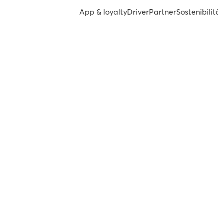
App & loyalty
Driver
Partner
Sostenibilit