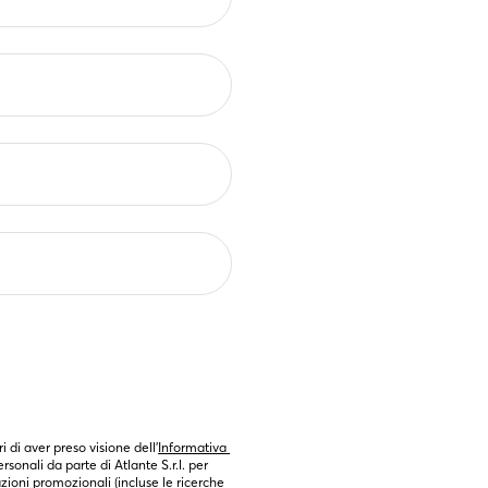
ri di aver preso visione dell’
Informativa 
sonali da parte di Atlante S.r.l. per 
zioni promozionali (incluse le ricerche 