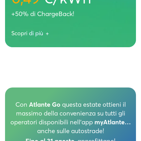
+50% di ChargeBack!
Scopri di più
+
Atlante Go ti offre:
Vantaggi esclusivi sulla ricarica con
Atlante e sulle reti dei partner
ChargeLeague (Electra, Fastned e
IONITY) e Free To X
ChargeBack 50% nelle stazioni
Atlante: spendi 1€, recuperi 0,50€
Con
Atlante Go
questa estate ottieni il
sulla prossima ricarica
massimo della convenienza su tutti gli
ChargeBack 10% con gli altri
operatori disponibili nell’app
myAtlante…
operatori: spendi 1€, recuperi 0,10€
sulla prossima ricarica
anche sulle autostrade!
Tariffe ridotte anche in Francia e
Fino al 31 agosto
, approfittane!