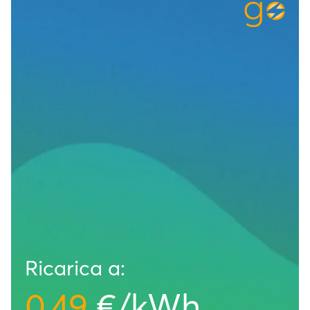
Ricarica a:
0,49
€/kWh