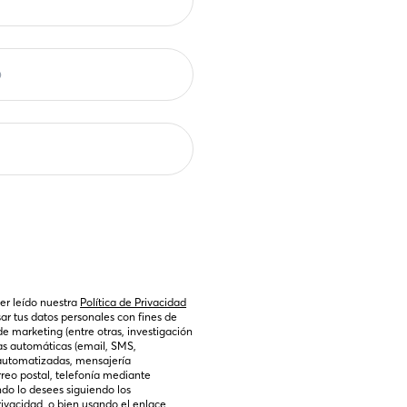
er leído nuestra 
Política de Privacidad
sar tus datos personales con fines de 
marketing (entre otras, investigación 
s automáticas (email, SMS, 
automatizadas, mensajería 
rreo postal, telefonía mediante 
do lo desees siguiendo los 
rivacidad
, o bien usando el enlace 