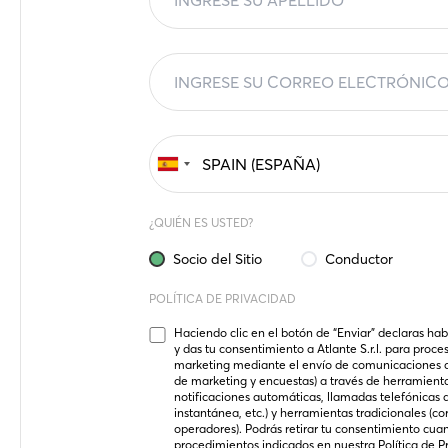
¿QUIÉN ES USTED?
Socio del Sitio
Conductor
POLÍTICA DE PRIVACIDAD
Haciendo clic en el botón de “Enviar” declaras hab
y das tu consentimiento a Atlante S.r.l. para proce
marketing mediante el envío de comunicaciones de 
de marketing y encuestas) a través de herramienta
notificaciones automáticas, llamadas telefónicas 
instantánea, etc.) y herramientas tradicionales (co
operadores). Podrás retirar tu consentimiento cuan
procedimientos indicados en nuestra 
Política de P