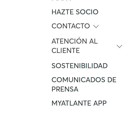
HAZTE SOCIO
CONTACTO
info@atlante.energy
ATENCIÓN AL
CLIENTE
Número Gratuito
SOSTENIBILIDAD
(+34) 900 42 35 33
Foreign Mobile calling from Spain
(+34) 91 12 33 173
COMUNICADOS DE
Atención al cliente
PRENSA
support.iberia@atlante.energy
MYATLANTE APP