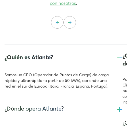
con nosotros
.
–
¿
¿Quién es Atlante?
d
Somos un CPO (Operador de Puntos de Carga) de carga
Po
rápida y ultrarrápida (a partir de 50 kWh), abriendo una
Cl
red en el sur de Europa (Italia, Francia, España, Portugal).
pu
co
in
+
¿Dónde opera Atlante?
¿
Estamos electrificando el sur de Europa y operamos en