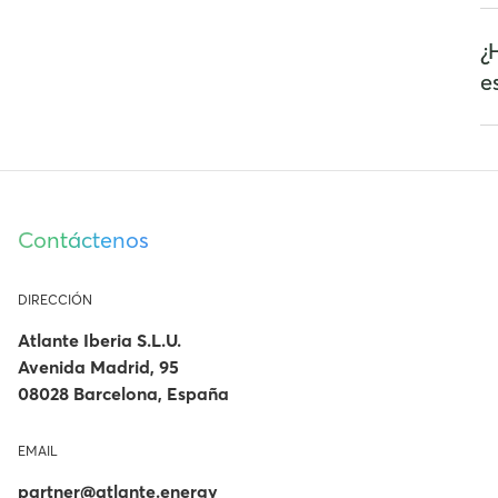
un
ti
Cu
a 
¿
di
ca
e
fu
ne
Lo
ca
En
su
Contáctenos
DIRECCIÓN
Atlante Iberia S.L.U.
Avenida Madrid, 95
08028 Barcelona, España
EMAIL
partner@atlante.energy