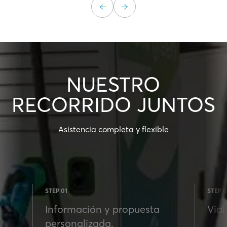
NUESTRO
RECORRIDO JUNTOS
Asistencia completa y flexible
STEP 01
STEP 0
Información y propuesta
Viab
personalizada.