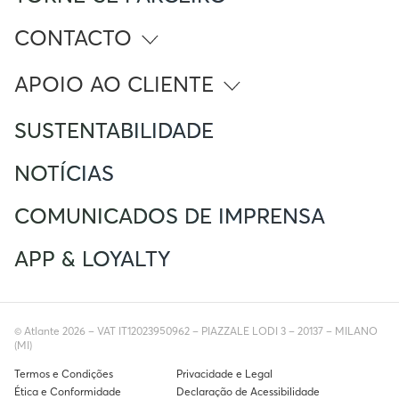
CONTACTO
info@atlante.energy
APOIO AO CLIENTE
Número Verde
SUSTENTABILIDADE
(+351) 800 296 929
Número estrangeiro a ligar de Portugal
+351 234 246 050
NOTÍCIAS
Apoio ao cliente
support.portugal@atlante.energy
COMUNICADOS DE IMPRENSA
Livro de Reclamações (Apenas Portugal)
APP & LOYALTY
© Atlante 2026 – VAT IT12023950962 – PIAZZALE LODI 3 – 20137 – MILANO
(MI)
Termos e Condições
Privacidade e Legal
Ética e Conformidade
Declaração de Acessibilidade