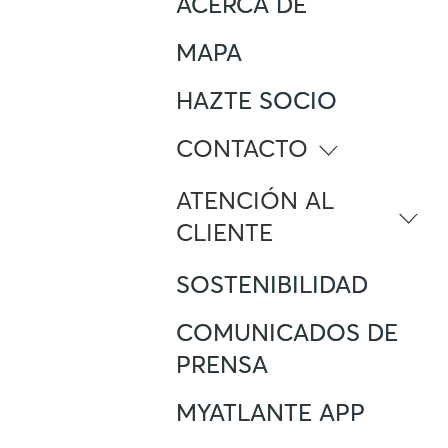
ACERCA DE
MAPA
HAZTE SOCIO
CONTACTO
info@atlante.energy
ATENCIÓN AL
CLIENTE
Número Gratuito
SOSTENIBILIDAD
(+34) 900 42 35 33
Foreign Mobile calling from Spain
(+34) 91 12 33 173
COMUNICADOS DE
Atención al cliente
PRENSA
support.iberia@atlante.energy
MYATLANTE APP