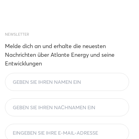
Zu
E-
In
Mo
NEWSLETTER
An
au
Melde dich an und erhalte die neuesten
Ma
Nachrichten über Atlante Energy und seine
Um
Entwicklungen
di
ko