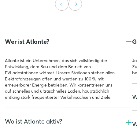
–
Wer ist Atlante?
G
Atlante ist ein Unternehmen, das sich vollständig der
Ja
Entwicklung, dem Bau und dem Betrieb von
Zu
EVLadestationen widmet. Unsere Stationen stehen allen
be
Elektrofahrzeugen offen und werden zu 100 % mit
erneuerbarer Energie betrieben. Wir konzentrieren uns
auf schnelles und ultraschnelles Laden, hauptsächlich
W
entlang stark frequentierter Verkehrsachsen und Ziele.
In
+
Wo ist Atlante aktiv?
La
W
At
be