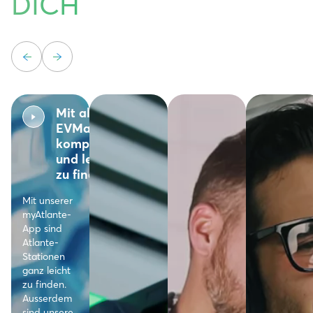
DICH
Mit allen
EVMarken
kompatibel
und leicht
zu finden
Mit unserer
myAtlante-
App sind
Atlante-
Stationen
ganz leicht
zu finden.
Ausserdem
sind unsere