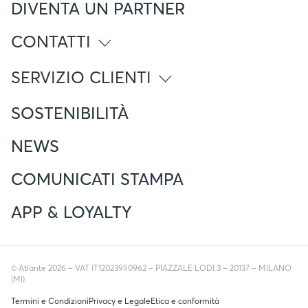
DIVENTA UN PARTNER
CONTATTI
info@atlante.energy
SERVIZIO CLIENTI
Numero Verde
SOSTENIBILITÀ
800 961 624
Foreign Mobile calling from Italy
+390282952111
NEWS
Servizio clienti
support@atlante.energy
COMUNICATI STAMPA
APP & LOYALTY
© Atlante 2026 – VAT IT12023950962 – PIAZZALE LODI 3 – 20137 – MILANO
(MI)
Termini e Condizioni
Privacy e Legale
Etica e conformità