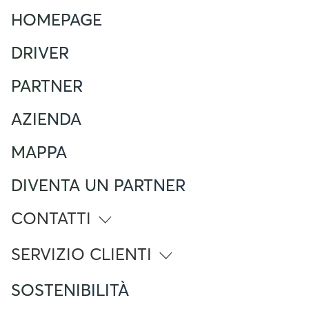
HOMEPAGE
DRIVER
PARTNER
AZIENDA
MAPPA
DIVENTA UN PARTNER
CONTATTI
info@atlante.energy
SERVIZIO CLIENTI
Numero Verde
SOSTENIBILITÀ
800 961 624
Foreign Mobile calling from Italy