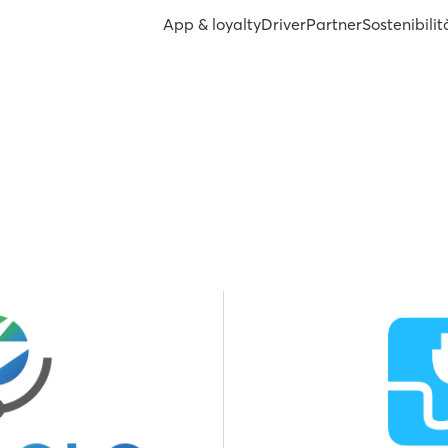
App & loyalty
Driver
Partner
Sostenibilit