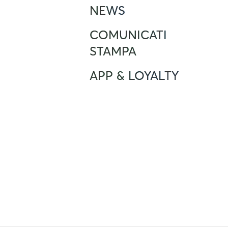
+390282952111
NEWS
Servizio clienti
support@atlante.energy
COMUNICATI
STAMPA
APP & LOYALTY