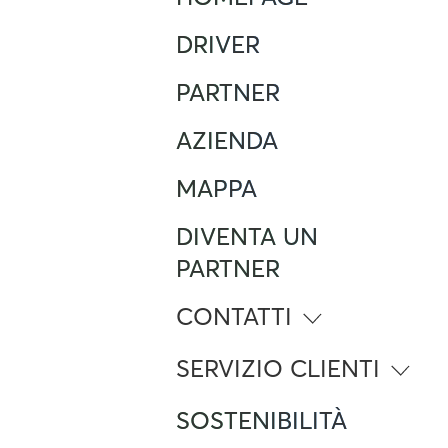
DRIVER
PARTNER
AZIENDA
MAPPA
DIVENTA UN
PARTNER
CONTATTI
info@atlante.energy
SERVIZIO CLIENTI
Numero Verde
SOSTENIBILITÀ
800 961 624
Foreign Mobile calling from Italy