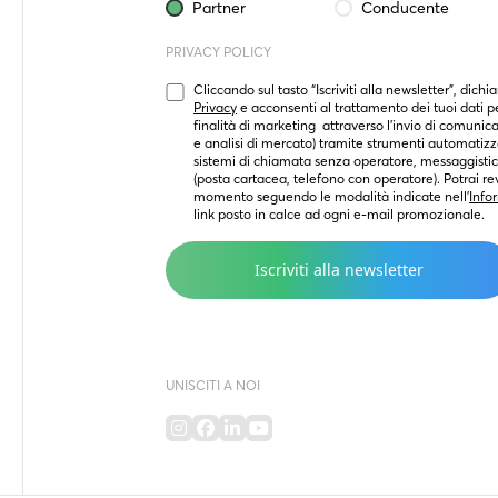
Partner
Conducente
PRIVACY POLICY
Cliccando sul tasto “Iscriviti alla newsletter”, dichia
Privacy
 e acconsenti al trattamento dei tuoi dati per
finalità di marketing  attraverso l’invio di comunica
e analisi di mercato) tramite strumenti automatizza
sistemi di chiamata senza operatore, messaggistica
(posta cartacea, telefono con operatore). Potrai rev
momento seguendo le modalità indicate nell’
Info
link posto in calce ad ogni e-mail promozionale.
UNISCITI A NOI