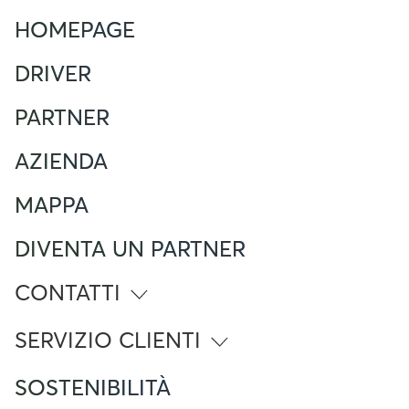
HOMEPAGE
DRIVER
PARTNER
AZIENDA
MAPPA
DIVENTA UN PARTNER
CONTATTI
info@atlante.energy
SERVIZIO CLIENTI
Numero Verde
SOSTENIBILITÀ
800 961 624
Foreign Mobile calling from Italy